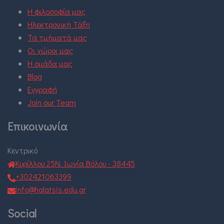
Η φιλοσοφία μας
Ηλεκτρονική Τάξη
Τα τμήματά μας
Οι χώροι μας
Η ομάδα μας
Blog
Εγγραφή
Join our Team
Επικοινωνία
Κεντρικό
Κυρίλλου 25Ν. Ιωνία Βόλου - 38445
+302421063399
info@halatsis.edu.gr
Social