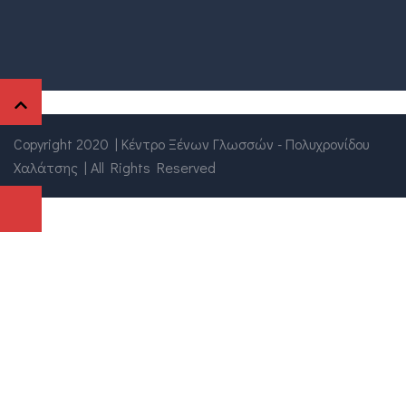
Copyright 2020
|
Κέντρο Ξένων Γλωσσών - Πολυχρονίδου
Χαλάτσης
|
All Rights Reserved