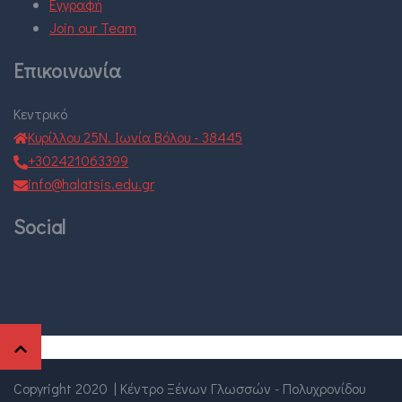
Εγγραφή
Join our Team
Επικοινωνία
Κεντρικό
Κυρίλλου 25Ν. Ιωνία Βόλου - 38445
+302421063399
info@halatsis.edu.gr
Social
Copyright 2020
|
Κέντρο Ξένων Γλωσσών - Πολυχρονίδου