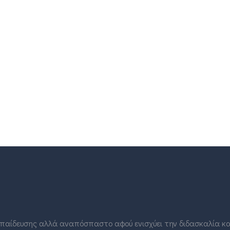
εκπαίδευσης αλλά αναπόσπαστο αφού ενισχύει την διδασκαλία κα