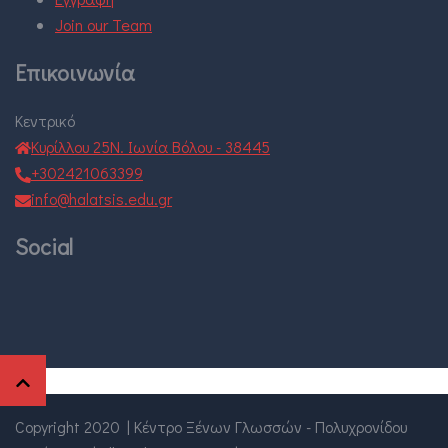
Join our Team
Επικοινωνία
Κεντρικό
Κυρίλλου 25Ν. Ιωνία Βόλου - 38445
+302421063399
info@halatsis.edu.gr
Social
Copyright 2020
|
Κέντρο Ξένων Γλωσσών - Πολυχρονίδου