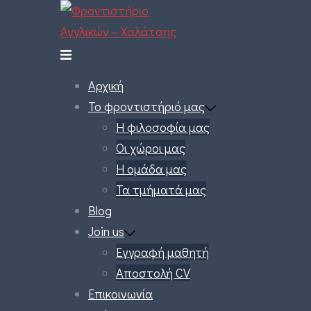
Skip
to
content
Αρχική
Το φροντιστήριό μας
Η φιλοσοφία μας
Οι χώροι μας
Η ομάδα μας
Τα τμήματά μας
Blog
Join us
Εγγραφή μαθητή
Αποστολή CV
Επικοινωνία