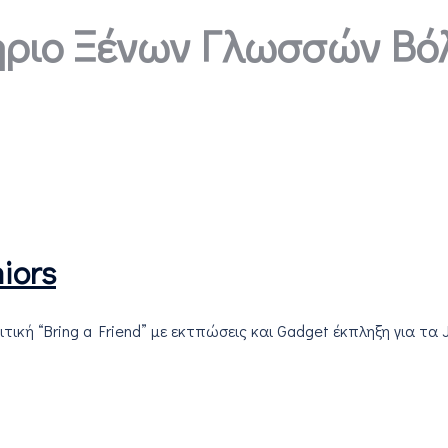
ριο Ξένων Γλωσσών Βό
iors
τική “Bring a Friend” με εκτπώσεις και Gadget έκπληξη για τα J