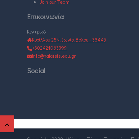
Join our Team
Επικοινωνία
Κεντρικό
Κυρίλλου 25Ν. Ιωνία Βόλου - 38445
+302421063399
info@halatsis.edu.gr
Social