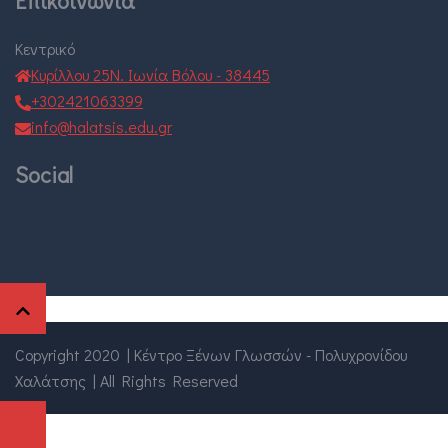
Επικοινωνία
Κεντρικό
Κυρίλλου 25Ν. Ιωνία Βόλου - 38445
+302421063399
info@halatsis.edu.gr
Social
Copyright 2020
|
Κέντρο Ξένων Γλωσσών - Πολυχρονίδου
Χαλάτσης
|
All Rights Reserved