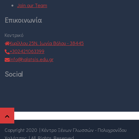
Join our Team
Επικοινωνία
Κεντρικό
Κυρίλλου 25Ν. Ιωνία Βόλου - 38445
+302421063399
info@halatsis.edu.gr
Social
Copyright 2020
|
Κέντρο Ξένων Γλωσσών - Πολυχρονίδου
Χαλάτσης
|
All Rights Reserved